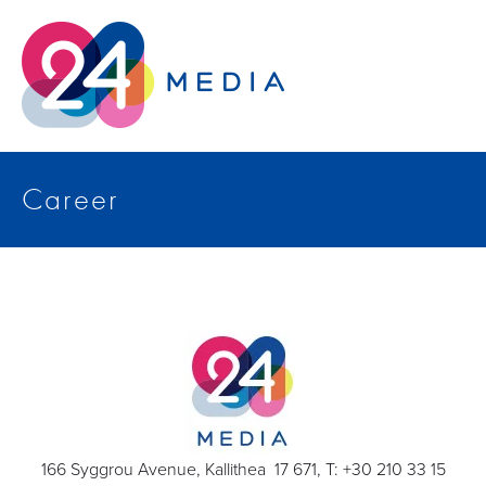
Career
 166 Syggrou Avenue, Kallithea  17 671, T: +30 210 33 15 